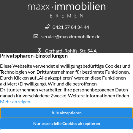
0421 57 84 34 44
service@maxximmobilien.de
Gerhard-Rohlfs-Str. 54 A
28757 Bremen
KONTAKT AUFNEHMEN
AGB
Widerrufsbelehrung für Verbraucher
Impressum
Datenschutz