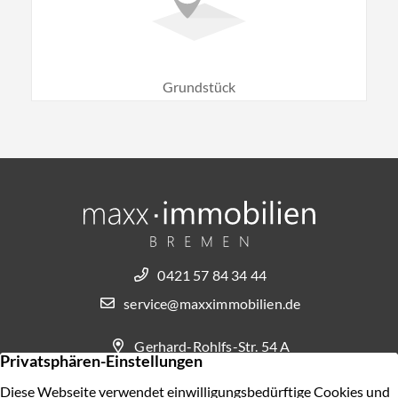
Grundstück
0421 57 84 34 44
service@maxximmobilien.de
Gerhard-Rohlfs-Str. 54 A
28757 Bremen