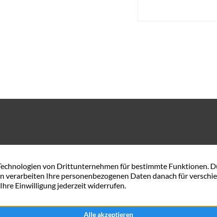
Gerhard-Rohlfs-Str. 54 A
0421 57 84 34 44
28757 Bremen
service@maxximmobili