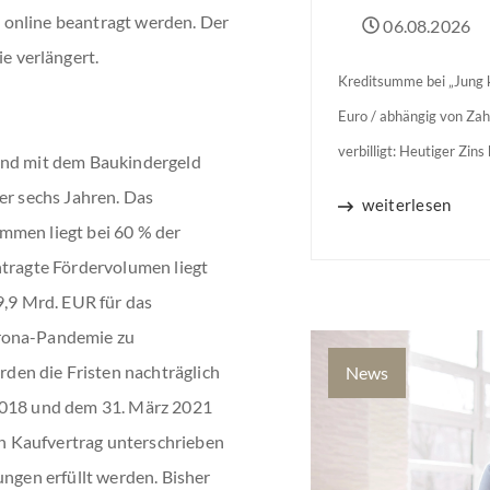
 online beantragt werden. Der
06.08.2026
 verlängert.
Kreditsumme bei „Jung k
Euro / abhängig von Zah
verbilligt: Heutiger Zin
and mit dem Baukindergeld
Jahren Zinsbindung Antr
er sechs Jahren. Das
weiterlesen
binnen 54 Monaten nach
mmen liegt bei 60 % der
ntragte Fördervolumen liegt
9,9 Mrd. EUR für das
orona-Pandemie zu
en die Fristen nachträglich
News
 2018 und dem 31. März 2021
n Kaufvertrag unterschrieben
ungen erfüllt werden. Bisher