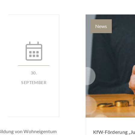
News
30.
SEPTEMBER
 Bildung von Wohneigentum
KfW-Förderung „Jun