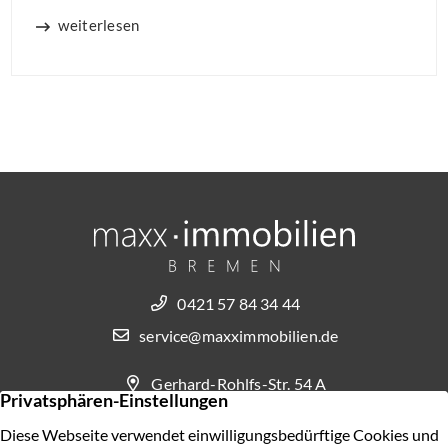
weiterlesen
0421 57 84 34 44
service@maxximmobilien.de
Gerhard-Rohlfs-Str. 54 A
28757 Bremen