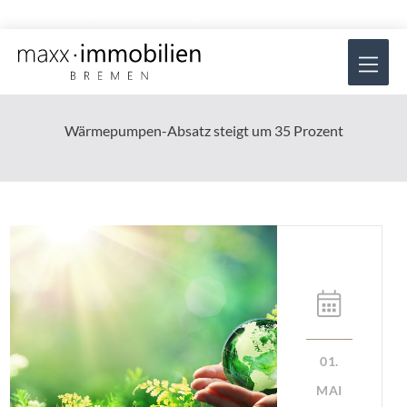
Zum
Rufen Sie uns gerne an unter:
0421 57 84 34 44
Inhalt
Hau
springen
Wärmepumpen-Absatz steigt um 35 Prozent
01.
MAI