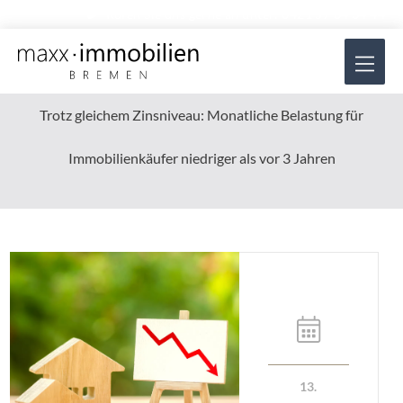
Zum
Rufen Sie uns gerne an unter:
0421 57 84 34 44
Inhalt
Hau
springen
Trotz gleichem Zinsniveau: Monatliche Belastung für
Immobilienkäufer niedriger als vor 3 Jahren
13.