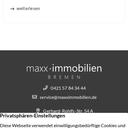
weiterlesen
0421 57 84 34 44
service@maxximmobilien.de
Gerhard-Rohlfs-Str. 54 A
28757 Bremen