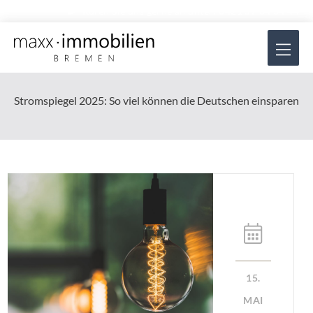
Zum
Rufen Sie uns gerne an unter:
0421 57 84 34 44
Inhalt
Hau
springen
Stromspiegel 2025: So viel können die Deutschen einsparen
15.
MAI