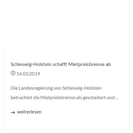
Schleswig-Holstein schafft Mietpreisbremse ab
14.03.2019
Die Landesregierung von Schleswig-Holstein
betrachtet die Mietpreisbremse als gescheitert und
lässt sie als erstes Bundesland vorzeitig auslaufen.
weiterlesen
Bereits zum 30.11.2019 soll die Mietpreisbremse
abgeschafft werden. Auch die Absenkung der