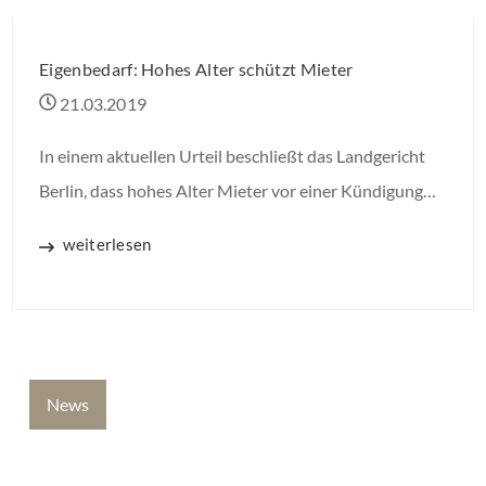
Eigenbedarf: Hohes Alter schützt Mieter
21.03.2019
In einem aktuellen Urteil beschließt das Landgericht
Berlin, dass hohes Alter Mieter vor einer Kündigung
wegen Eigenbedarfs schützt. Ab welchem Alter dies
weiterlesen
der Fall ist, ließ das Gericht allerdings offen.
News