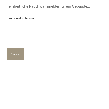
einheitliche Rauchwarnmelder für ein Gebäude
beschließt, können einzelne Eigentümer nicht von
weiterlesen
dieser Regelung ausgenommen werden. Auch nicht,
wenn sie bereits eigene Rauchwarnmelder installiert
haben.
News