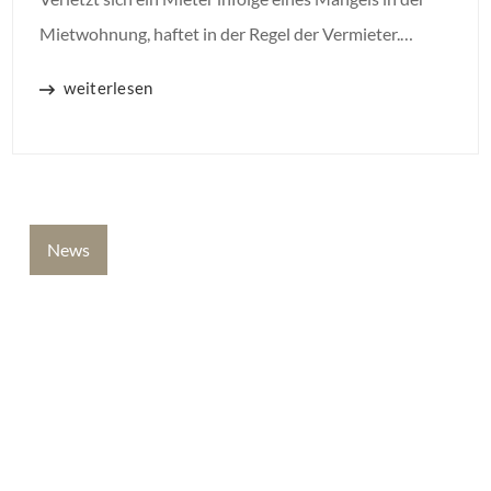
Mietwohnung, haftet in der Regel der Vermieter.
Anders sieht es aus, wenn der Mangel die Verletzung
weiterlesen
nicht direkt verursacht hat.
News