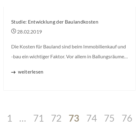
Studie: Entwicklung der Baulandkosten
28.02.2019
Die Kosten für Bauland sind beim Immobilienkauf und
-bau ein wichtiger Faktor. Vor allem in Ballungsräumen
steigen sie seit Jahren an. Der Schweizer Investment-
weiterlesen
Manager Empira analysierte in einer großangelegten
Studie die Entwicklung der 71 einwohnerstärksten
deutschen Städte zwischen 1997 und 2017.
1
…
71
72
73
74
75
76