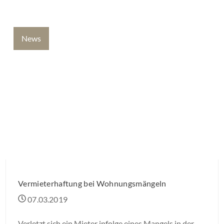
Kappungsgrenze für Mieterhöhungen läuft an diesem
Tag in Schleswig-Holstein aus.
News
Vermieterhaftung bei Wohnungsmängeln
07.03.2019
Verletzt sich ein Mieter infolge eines Mangels in der