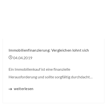
Immobilienfinanzierung: Vergleichen lohnt sich
04.04.2019
Ein Immobilienkauf ist eine finanzielle
Herausforderung und sollte sorgfältig durchdacht
werden. Hier lohnt es sich, Kreditangebote zu
weiterlesen
vergleichen, um die optimale Finanzierung für die
eigenen Anforderungen zu finden. Im aktuellen