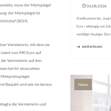
chsmiete, muss der Mietspiegel
06.08.2026
ng: der Mietspiegel ist
Kreditsumme bei „Jung k
richtshof (BGH).
Euro / abhängig von Zah
verbilligt: Heutiger Zin
Jahren Zinsbindung Antr
ner Vermieterin, mit dem sie
weiterlesen
binnen 54 Monaten nach
rozent von 490 Euro auf
 die Vermieterin auf den
sen bei ihr einzusehen.
 Mietpreisspiegel
nd Baujahr und wie sie daraus
News
klagte die Vermieterin und