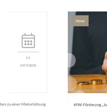
News
14.
OKTOBER
ters zu einer Mieterhöhung
KfW-Förderung „Jun