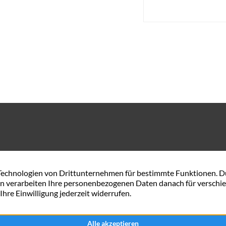
Gerhard-Rohlfs-Str. 54 A
0421 57 84 34 44
28757 Bremen
service@maxximmobili