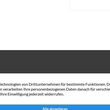
Gerhard-Rohlfs-Str. 54 A
0421 57 84 34 44
28757 Bremen
service@maxximmobili