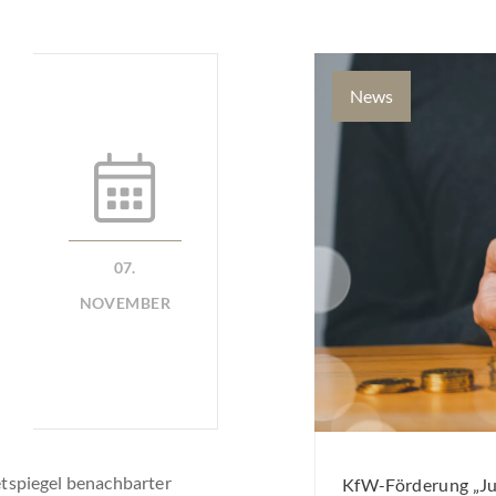
News
07.
NOVEMBER
tspiegel benachbarter
KfW-Förderung „Jun