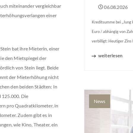
uch miteinander vergleichbar
06.08.2026
eterhöhungsverlangen einer
Kreditsumme bei „Jung k
Euro / abhängig von Zah
verbilligt: Heutiger Zin
tein bat ihre Mieterin, einer
Jahren Zinsbindung Antr
weiterlesen
e den Mietspiegel der
binnen 54 Monaten nach
dlich von Stein liegt. Beide
immt der Mieterhöhung nicht
chen den beiden Städten: In
d 125.000. Die
News
ern pro Quadratkilometer, in
lometer. Zudem gibt es in
ungen, wie Kino, Theater, ein