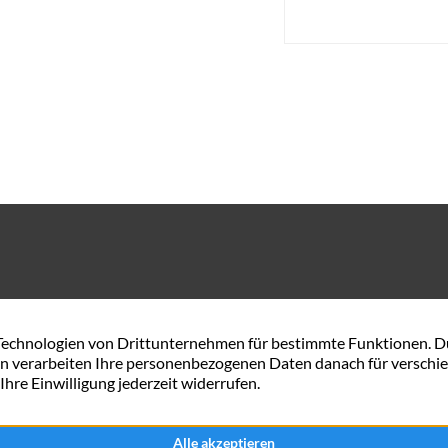
Gerhard-Rohlfs-Str. 54 A
0421 57 84 34 44
28757 Bremen
service@maxximmobili