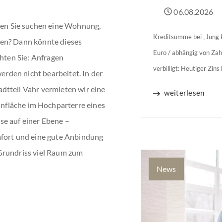
06.08.2026
n Sie suchen eine Wohnung,
Kreditsumme bei „Jung k
nen? Dann könnte dieses
Euro / abhängig von Zah
chten Sie: Anfragen
verbilligt: Heutiger Zin
werden nicht bearbeitet. In der
Jahren Zinsbindung Antr
dtteil Vahr vermieten wir eine
weiterlesen
binnen 54 Monaten nach
fläche im Hochparterre eines
se auf einer Ebene –
mfort und eine gute Anbindung
Grundriss viel Raum zum
News