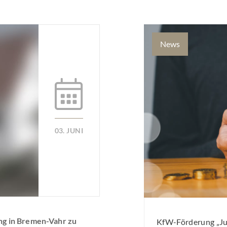
News
03. JUNI
 in Bremen-Vahr zu
KfW-Förderung „Jun