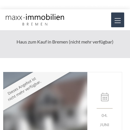
Zum
Rufen Sie uns gerne an unter:
0421 57 84 34 44
Inhalt
Hau
springen
Haus zum Kauf in Bremen (nicht mehr verfügbar)
04.
JUNI