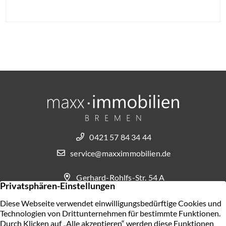
0421 57 84 34 44
service@maxximmobilien.de
Gerhard-Rohlfs-Str. 54 A
28757 Bremen
KONTAKT AUFNEHMEN