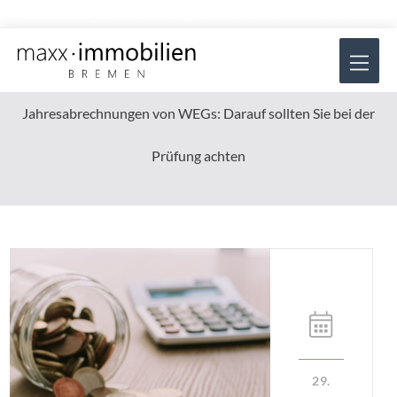
Zum
Rufen Sie uns gerne an unter:
0421 57 84 34 44
Inhalt
Hau
springen
Jahresabrechnungen von WEGs: Darauf sollten Sie bei der
Prüfung achten
29.