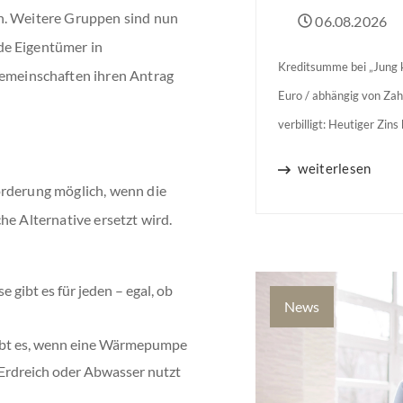
n. Weitere Gruppen sind nun
06.08.2026
de Eigentümer in
Kreditsumme bei „Jung k
meinschaften ihren Antrag
Euro / abhängig von Zah
verbilligt: Heutiger Zin
Jahren Zinsbindung Antr
weiterlesen
binnen 54 Monaten nach
örderung möglich, wenn die
he Alternative ersetzt wird.
 gibt es für jeden – egal, ob
News
gibt es, wenn eine Wärmepumpe
, Erdreich oder Abwasser nutzt