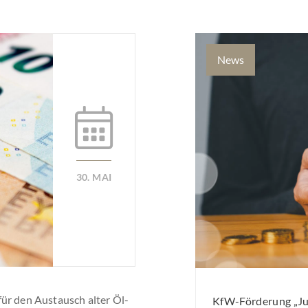
News
30. MAI
ür den Austausch alter Öl-
KfW-Förderung „Jun