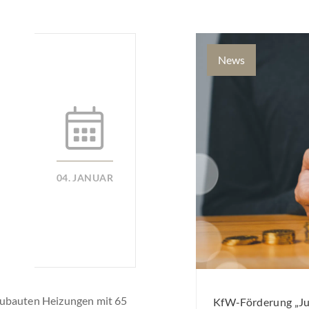
News
04. JANUAR
eubauten Heizungen mit 65
KfW-Förderung „Jun