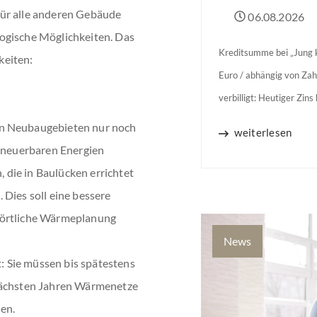
Für alle anderen Gebäude
06.08.2026
ogische Möglichkeiten. Das
Kreditsumme bei „Jung k
keiten:
Euro / abhängig von Zah
verbilligt: Heutiger Zin
Jahren Zinsbindung Antr
on Neubaugebieten nur noch
weiterlesen
binnen 54 Monaten nach
erneuerbaren Energien
die in Baulücken errichtet
 Dies soll eine bessere
 örtliche Wärmeplanung
News
 Sie müssen bis spätestens
 nächsten Jahren Wärmenetze
en.