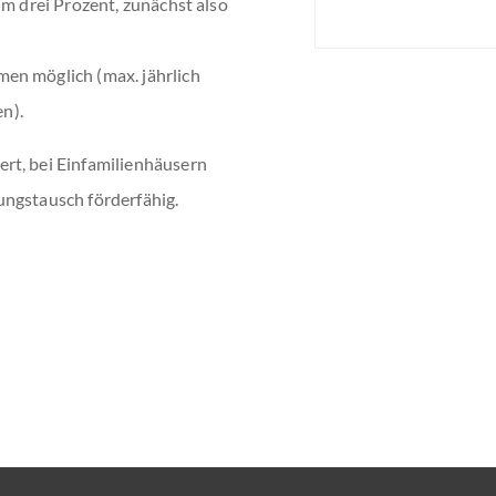
um drei Prozent, zunächst also
en möglich (max. jährlich
n).
rt, bei Einfamilienhäusern
ungstausch förderfähig.