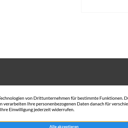
Gerhard-Rohlfs-Str. 54 A
0421 57 84 34 44
28757 Bremen
service@maxximmobili