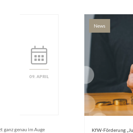
News
09. APRIL
tzt ganz genau im Auge
KfW-Förderung „Jun