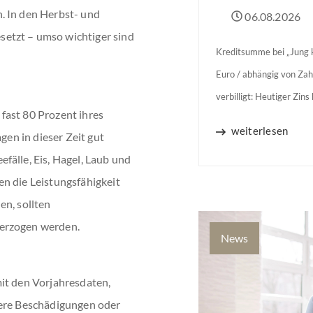
. In den Herbst- und
06.08.2026
etzt – umso wichtiger sind
Kreditsumme bei „Jung k
Euro / abhängig von Zah
verbilligt: Heutiger Zin
fast 80 Prozent ihres
Jahren Zinsbindung Antr
weiterlesen
gen in dieser Zeit gut
binnen 54 Monaten nach
fälle, Eis, Hagel, Laub und
n die Leistungsfähigkeit
en, sollten
terzogen werden.
News
it den Vorjahresdaten,
ßere Beschädigungen oder