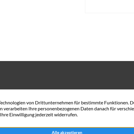
Gerhard-Rohlfs-Str. 54 A
0421 57 84 34 44
28757 Bremen
service@maxximmobili