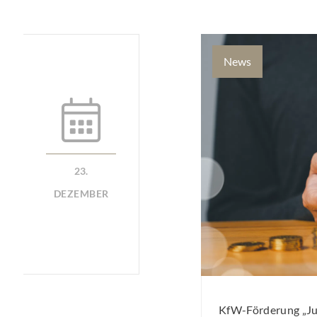
News
23.
DEZEMBER
KfW-Förderung „Jun