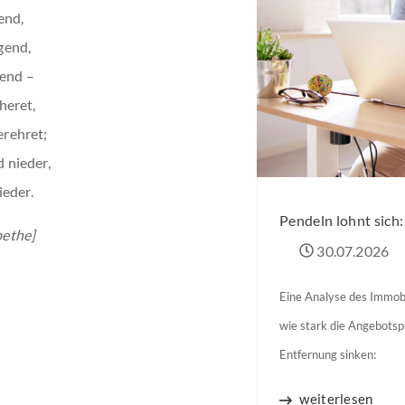
end,
gend,
gend –
heret,
rehret;
 nieder,
eder.
Pendeln lohnt sich
oethe]
30.07.2026
Eine Analyse des Immobi
wie stark die Angebots
Entfernung sinken:
weiterlesen