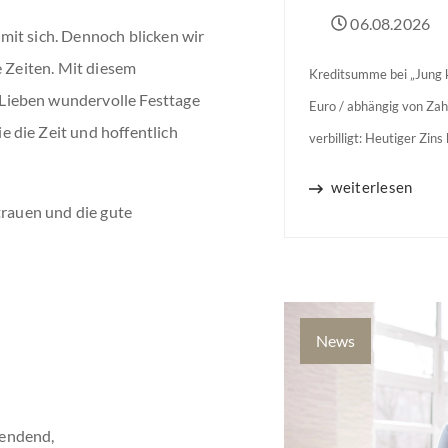
06.08.2026
mit sich. Dennoch blicken wir
e Zeiten. Mit diesem
Kreditsumme bei „Jung k
Lieben wundervolle Festtage
Euro / abhängig von Zah
e die Zeit und hoffentlich
verbilligt: Heutiger Zin
Jahren Zinsbindung Antr
weiterlesen
binnen 54 Monaten nach
trauen und die gute
News
endend,