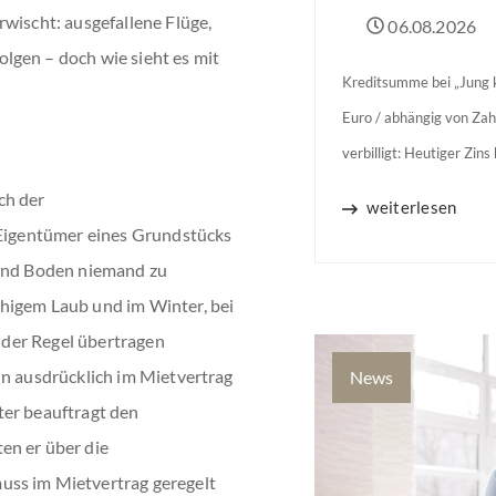
rwischt: ausgefallene Flüge,
06.08.2026
lgen – doch wie sieht es mit
Kreditsumme bei „Jung k
Euro / abhängig von Zah
verbilligt: Heutiger Zin
Jahren Zinsbindung Antr
ch der
weiterlesen
binnen 54 Monaten nach
 Eigentümer eines Grundstücks
 und Boden niemand zu
higem Laub und im Winter, bei
n der Regel übertragen
nn ausdrücklich im Mietvertrag
News
ter beauftragt den
en er über die
uss im Mietvertrag geregelt