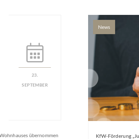
News
23.
SEPTEMBER
nes Wohnhauses übernommen
KfW-Förderung „Jun