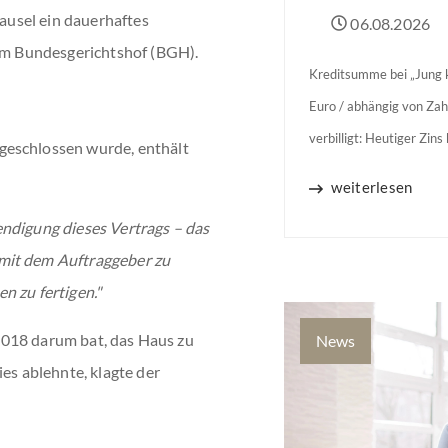
lausel ein dauerhaftes
06.08.2026
dem Bundesgerichtshof (BGH).
Kreditsumme bei „Jung k
Euro / abhängig von Zah
verbilligt: Heutiger Zin
geschlossen wurde, enthält
Jahren Zinsbindung Antr
weiterlesen
binnen 54 Monaten nach
ndigung dieses Vertrags – das
mit dem Auftraggeber zu
n zu fertigen."
e 2018 darum bat, das Haus zu
News
ies ablehnte, klagte der