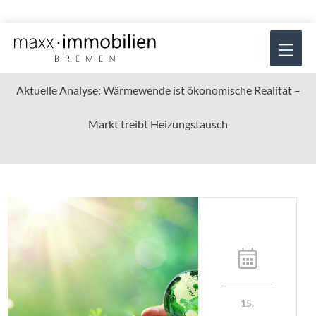
Zum
Rufen Sie uns gerne an unter:
0421 57 84 34 44
Inhalt
Hau
springen
Aktuelle Analyse: Wärmewende ist ökonomische Realität –
Markt treibt Heizungstausch
15.